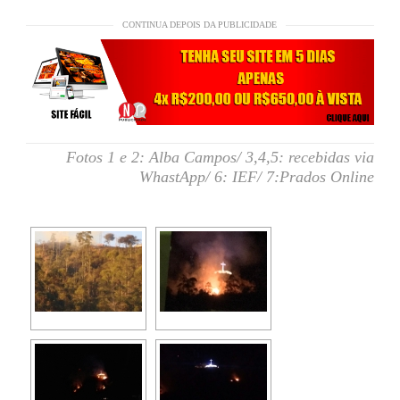
CONTINUA DEPOIS DA PUBLICIDADE
Fotos 1 e 2: Alba Campos/ 3,4,5: recebidas via
WhastApp/ 6: IEF/ 7:Prados Online