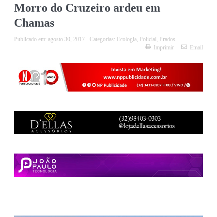
Morro do Cruzeiro ardeu em
Chamas
Publicado em:
agosto 30, 2017
Categorias:
Ecologia
,
Policial
,
Prados
Imprimir
Email