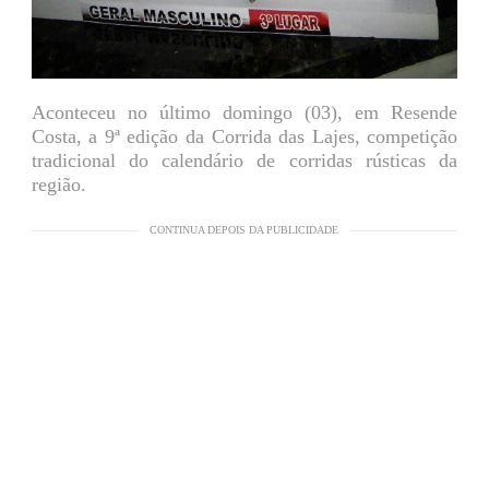
Aconteceu no último domingo (03), em Resende
Costa, a 9ª edição da Corrida das Lajes, competição
tradicional do calendário de corridas rústicas da
região.
CONTINUA DEPOIS DA PUBLICIDADE