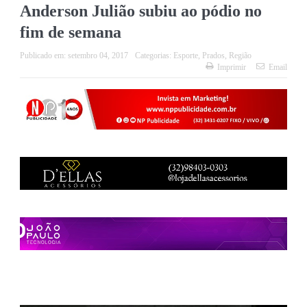
Anderson Julião subiu ao pódio no
fim de semana
Publicado em:
setembro 04, 2017
Categorias:
Esporte
,
Prados
,
Região
Imprimir
Email