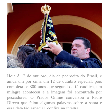
Hoje é 12 de outubro, dia da padroeira do Brasil, e
ainda um por cima um 12 de outubro especial, pois
completa-se 300 anos que segundo a fé católica, um
milagre aconteceu e a imagem foi encontrada por
pescadores. O Prados Online conversou o Padre
Dirceu que falou algumas palavras sobre a santa e
essa data tão especial, confira na íntegra: