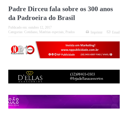
Padre Dirceu fala sobre os 300 anos
da Padroeira do Brasil
Publicado em:
outubro 12, 2017
Categorias:
Cotidiano
,
Matérias especiais
,
Prados
Imprimir
Email