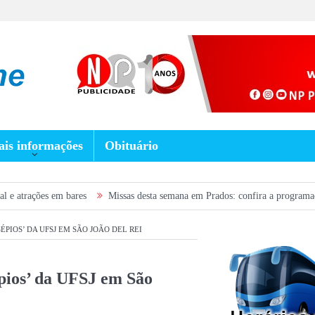
is informações
Obituário
m bares
Missas desta semana em Prados: confira a programação de 5 a 9 d
ÉPIOS’ DA UFSJ EM SÃO JOÃO DEL REI
épios’ da UFSJ em São