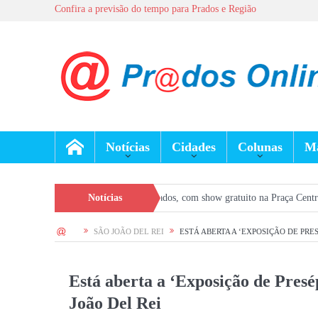
Confira a previsão do tempo para Prados e Região
Notícias
Cidades
Colunas
Ma
emana movimentado em Prados, com show gratuito na Praça Central e atrações e
Notícias
HOME
SÃO JOÃO DEL REI
ESTÁ ABERTA A ‘EXPOSIÇÃO DE PRES
Está aberta a ‘Exposição de Pres
João Del Rei