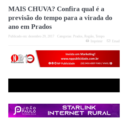
MAIS CHUVA? Confira qual é a
previsão do tempo para a virada do
ano em Prados
Publicado em:
dezembro 29, 2017
Categorias:
Prados
,
Região
,
Tempo
Imprimir
Email