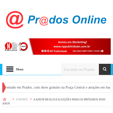
Menu
 em Prados, com show gratuito na Praça Central e atrações em bares
Missa
HOME
ESPORTE
A ADESP REALIZA ELEIÇÕES PARA OS PRÓXIMOS DOIS
ANOS