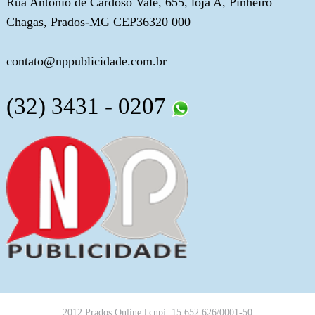
Rua Antônio de Cardoso Vale, 655, loja A, Pinheiro
Chagas, Prados-MG CEP36320 000
contato@nppublicidade.com.br
(32) 3431 - 0207
2012 Prados Online | cnpj: 15.652.626/0001-50