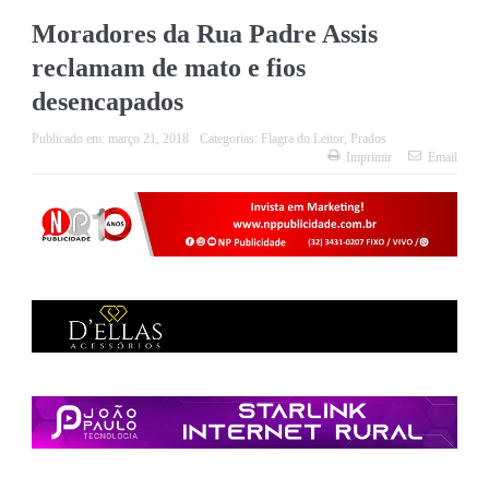
Moradores da Rua Padre Assis
reclamam de mato e fios
desencapados
Publicado em:
março 21, 2018
Categorias:
Flagra do Leitor
,
Prados
Imprimir
Email