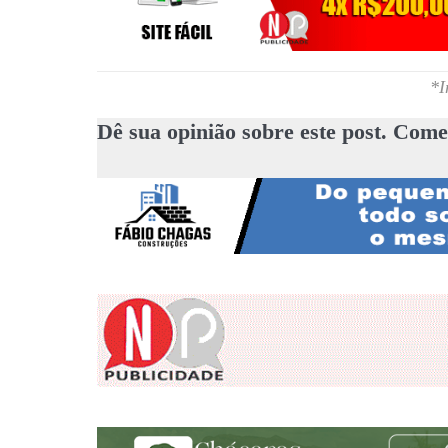
*I
Dê sua opinião sobre este post. Come