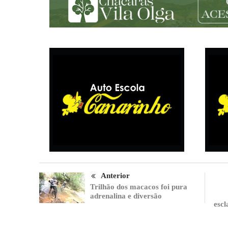
Anterior
Trilhão dos macacos foi pura
adrenalina e diversão
escl