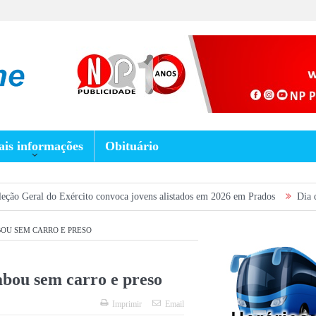
is informações
Obituário
Exército convoca jovens alistados em 2026 em Prados
Dia dos Pais terá f
OU SEM CARRO E PRESO
abou sem carro e preso
Imprimir
Email