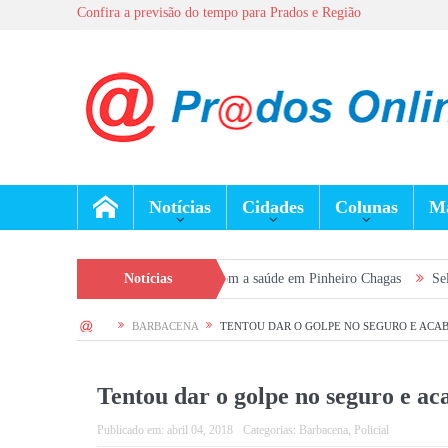
Confira a previsão do tempo para Prados e Região
Notícias
Cidades
Colunas
Ma
 prevenção e cuidados com a saúde em Pinheiro Chagas
Notícias
Seleção Geral do 
HOME
BARBACENA
TENTOU DAR O GOLPE NO SEGURO E ACAB
Tentou dar o golpe no seguro e ac
Publicado em:
abril 04, 2018
Categorias:
Barbacena
,
Policial