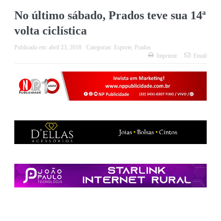
No último sábado, Prados teve sua 14ª
volta ciclística
Publicado em:
abril 23, 2018
Categorias:
Esporte
,
Prados
Imprimir
Email