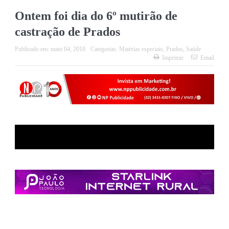
Ontem foi dia do 6º mutirão de
castração de Prados
Publicado em:
maio 04, 2018
Categorias:
Matérias especiais
,
Prados
,
Saúde
Imprimir
Email