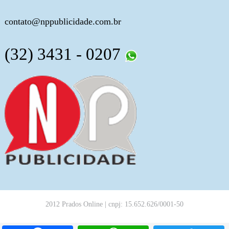
contato@nppublicidade.com.br
(32) 3431 - 0207
2012 Prados Online | cnpj: 15.652.626/0001-50