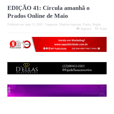
EDIÇÃO 41: Circula amanhã o
Prados Online de Maio
Publicado em:
maio 11, 2018
Categorias:
Matérias especiais
,
Prados
,
Região
Imprimir
Email