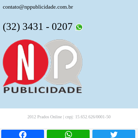
contato@nppublicidade.com.br
(32) 3431 - 0207
2012 Prados Online | cnpj: 15.652.626/0001-50
Facebook
WhatsApp
T