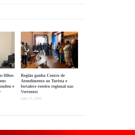
s filhos
Região ganha Centro de
heus
Atendimento ao Turista e
 mudou e
fortalece roteiro regional nas
r
Vertentes
julho 21, 2026