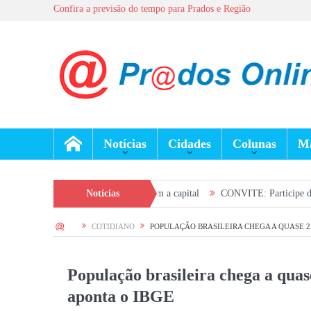
Confira a previsão do tempo para Prados e Região
Notícias
Cidades
Colunas
Ma
s e ampliam conexão da região com a capital
Notícias
CONVITE: Participe da Plenár
HOME
COTIDIANO
POPULAÇÃO BRASILEIRA CHEGA A QUASE 21
População brasileira chega a quas
aponta o IBGE