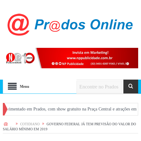
Menu
ado em Prados, com show gratuito na Praça Central e atrações em bares
M
HOME
COTIDIANO
GOVERNO FEDERAL JÁ TEM PREVISÃO DO VALOR DO
SALÁRIO MÍNIMO EM 2019