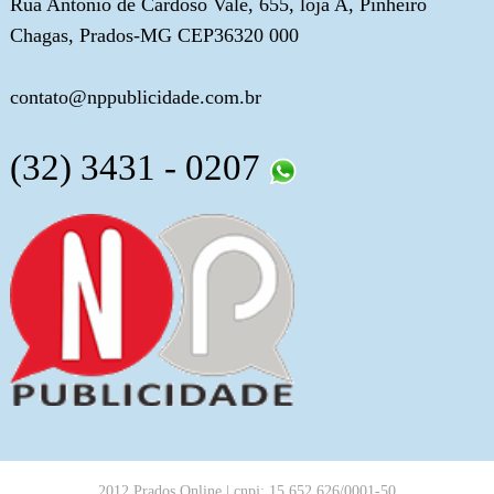
Rua Antônio de Cardoso Vale, 655, loja A, Pinheiro
Chagas, Prados-MG CEP36320 000
contato@nppublicidade.com.br
(32) 3431 - 0207
2012 Prados Online | cnpj: 15.652.626/0001-50