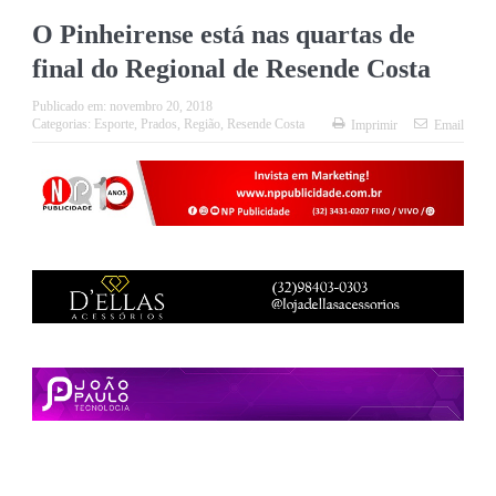
O Pinheirense está nas quartas de
final do Regional de Resende Costa
Publicado em:
novembro 20, 2018
Categorias:
Esporte
,
Prados
,
Região
,
Resende Costa
Imprimir
Email