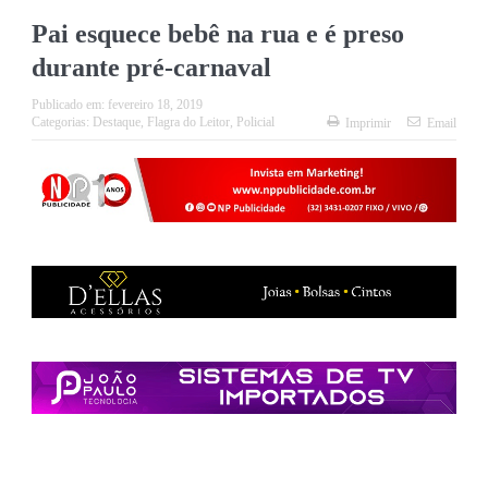
Pai esquece bebê na rua e é preso
durante pré-carnaval
Publicado em:
fevereiro 18, 2019
Categorias:
Destaque
,
Flagra do Leitor
,
Policial
Imprimir
Email