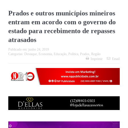
Prados e outros municípios mineiros
entram em acordo com o governo do
estado para recebimento de repasses
atrasados
Publicado em:
junho 24, 2019
Categorias:
Destaque
,
Economia
,
Educação
,
Política
,
Prados
,
Região
Imprimir
Email