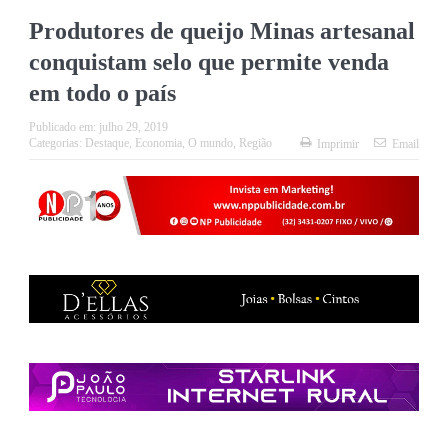
Produtores de queijo Minas artesanal
conquistam selo que permite venda
em todo o país
Publicado em:
julho 29, 2019
Categorias:
Destaque
,
Economia
,
O mundo
,
Região
Imprimir
Email