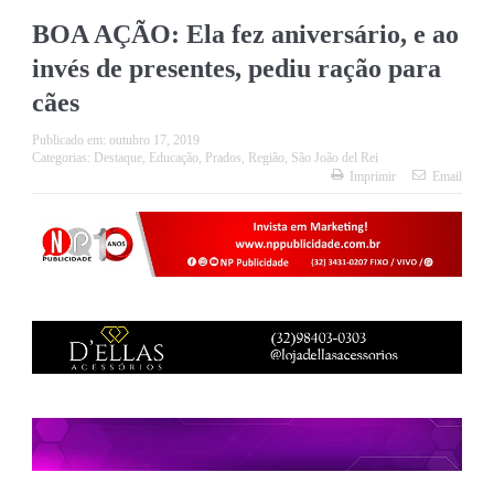
BOA AÇÃO: Ela fez aniversário, e ao
invés de presentes, pediu ração para
cães
Publicado em:
outubro 17, 2019
Categorias:
Destaque
,
Educação
,
Prados
,
Região
,
São João del Rei
Imprimir
Email