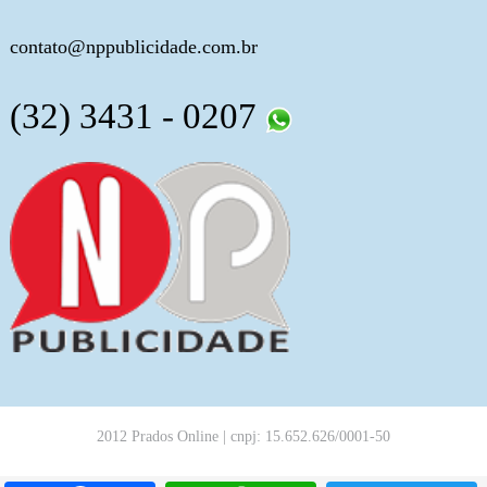
contato@nppublicidade.com.br
(32) 3431 - 0207
2012 Prados Online | cnpj: 15.652.626/0001-50