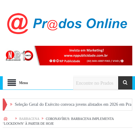
Menu
leção Geral do Exército convoca jovens alistados em 2026 em Prados
Dia 
HOME
BARBACENA
CORONAVÍRUS: BARBACENA IMPLEMENTA
‘LOCKDOWN’ À PARTIR DE HOJE