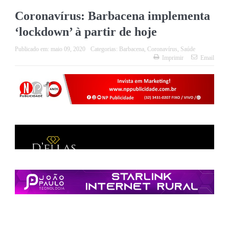
Coronavírus: Barbacena implementa
‘lockdown’ à partir de hoje
Publicado em:
maio 09, 2020
Categorias:
Barbacena
,
Coronavírus
,
Saúde
Imprimir
Email