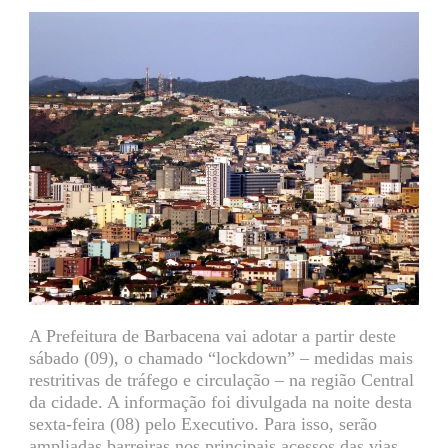
A Prefeitura de Barbacena vai adotar a partir deste
sábado (09), o chamado “lockdown” – medidas mais
restritivas de tráfego e circulação – na região Central
da cidade. A informação foi divulgada na noite desta
sexta-feira (08) pelo Executivo. Para isso, serão
ampliadas barreiras nos principais acessos das vias