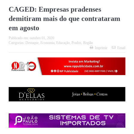
CAGED: Empresas pradenses
demitiram mais do que contrataram
em agosto
Publicado em:
outubro 01, 2020
Categorias:
Destaque
,
Economia
,
Educação
,
Prados
,
Região
Imprimir
Email