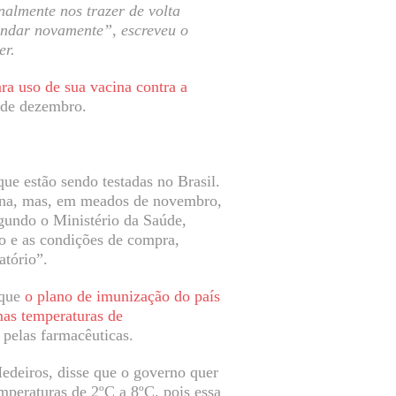
nalmente nos trazer de volta
andar novamente”, escreveu o
er.
ara uso de sua vacina contra a
9 de dezembro.
ue estão sendo testadas no Brasil.
cina, mas, em meados de novembro,
egundo o Ministério da Saúde,
o e as condições de compra,
atório”.
 que
o plano de imunização do país
mas temperaturas de
 pelas farmacêuticas.
edeiros, disse que o governo quer
peraturas de 2ºC a 8ºC, pois essa