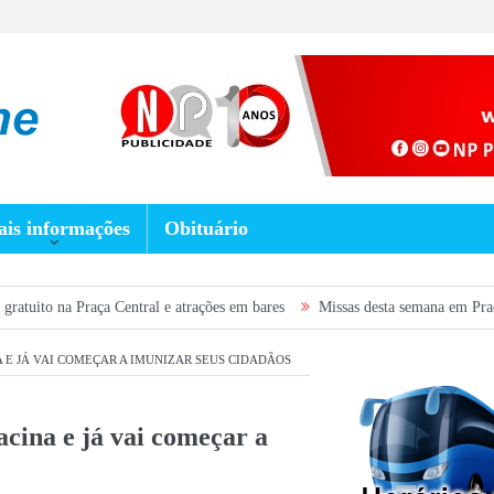
is informações
Obituário
 Central e atrações em bares
Missas desta semana em Prados: confira a pr
A E JÁ VAI COMEÇAR A IMUNIZAR SEUS CIDADÃOS
cina e já vai começar a