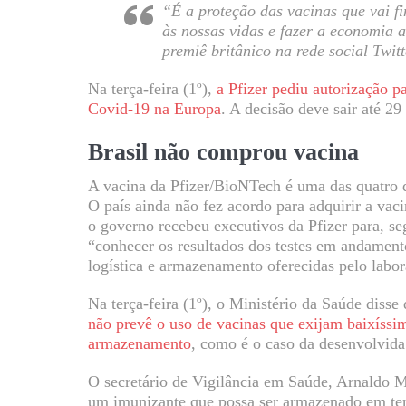
“É a proteção das vacinas que vai fi
às nossas vidas e fazer a economia 
premiê britânico na rede social Twitt
Na terça-feira (1º),
a Pfizer pediu autorização p
Covid-19 na Europa
. A decisão deve sair até 2
Brasil não comprou vacina
A vacina da Pfizer/BioNTech é uma das quatro q
O país ainda não fez acordo para adquirir a va
o governo recebeu executivos da Pfizer para, s
“conhecer os resultados dos testes em andament
logística e armazenamento oferecidas pelo labor
Na terça-feira (1º), o Ministério da Saúde disse
não prevê o uso de vacinas que exijam baixíssi
armazenamento
, como é o caso da desenvolvida
O secretário de Vigilância em Saúde, Arnaldo M
um imunizante que possa ser armazenado em tem