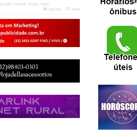
ducação
,
O mundo
,
Região
,
Saúde
Imprimir
Email