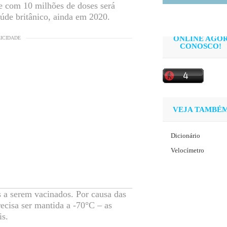
 com 10 milhões de doses será
úde britânico, ainda em 2020.
ONLINE AGO
LICIDADE
CONOSCO!
VEJA TAMBÉ
Dicionário
Velocímetro
s a serem vacinados. Por causa das
cisa ser mantida a -70°C – as
is.