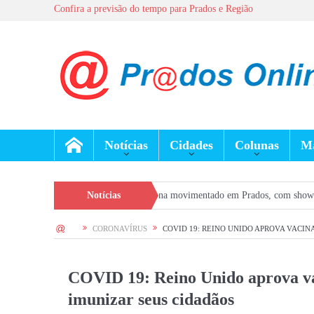
Confira a previsão do tempo para Prados e Região
Notícias
Cidades
Colunas
Ma
s Pais terá fim de semana movimentado em Prados, com show gratuito na Praça
Notícias
HOME
CORONAVÍRUS
COVID 19: REINO UNIDO APROVA VACIN
COVID 19: Reino Unido aprova va
imunizar seus cidadãos