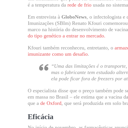
é a temperatura da
rede de frio
usada no sistema 
Em entrevista à
GloboNews
, o infectologista e
Imunizações (SBIm) Renato Kfouri comemorou 
marco na história do desenvolvimento de vacina
do tipo genético a entrar no mercado.
Kfouri também reconheceu, entretanto, o
armaze
imunizante como um desafio
.
“Uma das limitações é o transporte,
mas o fabricante tem estudado alter
ela pode ficar fora de freezers por a
O especialista disse que o preço também pode s
em massa no Brasil – ele estima que a vacina da 
que a
de Oxford
, que será produzida em solo br
Eficácia
No início de novembro, as farmacêuticas anunc