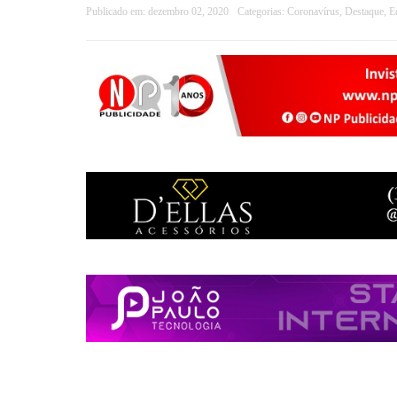
Publicado em:
dezembro 02, 2020
Categorias:
Coronavírus
,
Destaque
,
E