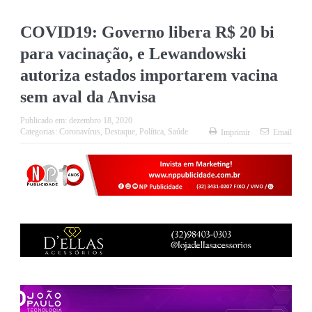
COVID19: Governo libera R$ 20 bi
para vacinação, e Lewandowski
autoriza estados importarem vacina
sem aval da Anvisa
Publicado em:
dezembro 18, 2020
Categorias:
Coronavírus
,
Destaque
,
Política
,
Saúde
Imprimir
Email