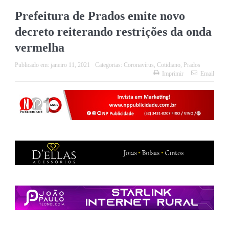
Prefeitura de Prados emite novo
decreto reiterando restrições da onda
vermelha
Publicado em:
janeiro 11, 2021
Categorias:
Coronavírus
,
Cotidiano
,
Prados
Imprimir
Email