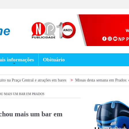
is informações
Obituário
tral e atrações em bares
Missas desta semana em Prados: confira a progra
HOU MAIS UM BAR EM PRADOS
echou mais um bar em