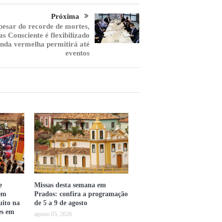
Próxima
esar do recorde de mortes,
s Consciente é flexibilizado
onda vermelha permitirá até
eventos
e
Missas desta semana em
em
Prados: confira a programação
uito na
de 5 a 9 de agosto
es em
agosto 05, 2026