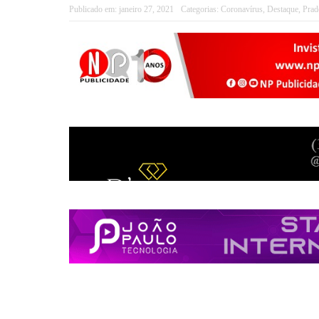
Publicado em:
janeiro 27, 2021
Categorias:
Coronavírus
,
Destaque
,
Prad