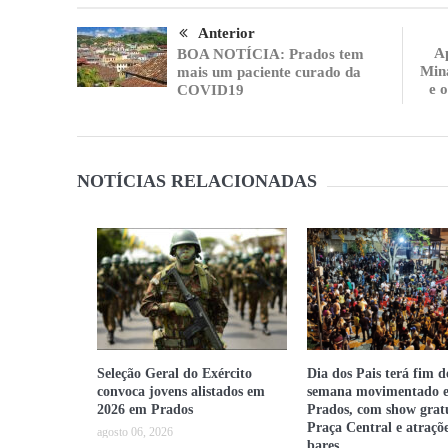
Anterior
Ap
BOA NOTÍCIA: Prados tem
Mina
mais um paciente curado da
e 
COVID19
NOTÍCIAS RELACIONADAS
Seleção Geral do Exército
Dia dos Pais terá fim d
convoca jovens alistados em
semana movimentado 
2026 em Prados
Prados, com show grat
Praça Central e atraçõ
agosto 06, 2026
bares