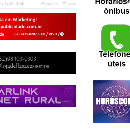
os
,
Região
,
Saúde
Imprimir
Email