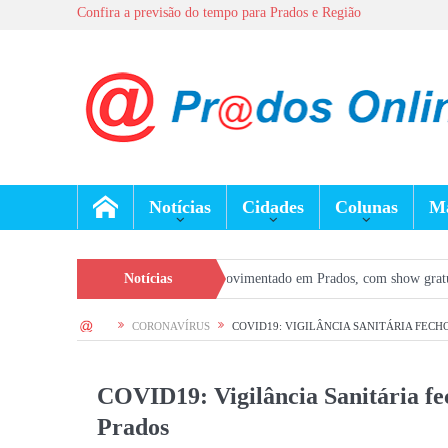
Confira a previsão do tempo para Prados e Região
Notícias
Cidades
Colunas
Ma
is terá fim de semana movimentado em Prados, com show gratuito na Praça Cen
Notícias
HOME
CORONAVÍRUS
COVID19: VIGILÂNCIA SANITÁRIA FEC
COVID19: Vigilância Sanitária f
Prados