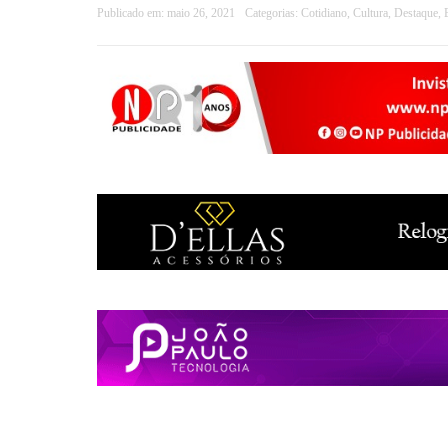
Publicado em:
maio 26, 2021
Categorias:
Cotidiano
,
Cultura
,
Destaque
,