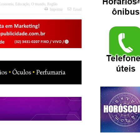
Economia
,
Educação
,
O mundo
,
Região
Imprimir
Email