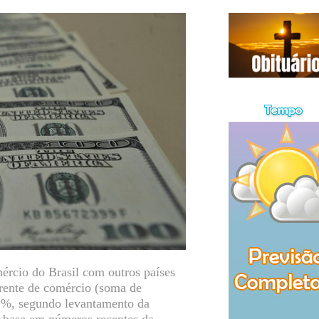
rcio do Brasil com outros países
rente de comércio (soma de
,2%, segundo levantamento da
 base em números recentes da