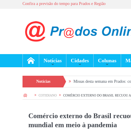
Confira a previsão do tempo para Prados e Região
Notícias
Cidades
Colunas
Ma
al e atrações em bares
Notícias
Missas desta semana em Prados: confira a programa
HOME
COTIDIANO
COMÉRCIO EXTERNO DO BRASIL RECUOU A
Comércio externo do Brasil recu
mundial em meio à pandemia