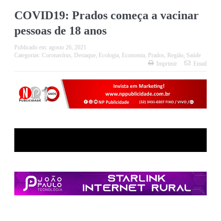
COVID19: Prados começa a vacinar
pessoas de 18 anos
Publicado em:
agosto 26, 2021
Categorias:
Coronavírus
,
Destaque
,
Ecologia
,
Economia
,
Prados
,
Região
,
Saúde
Imprimir
Email