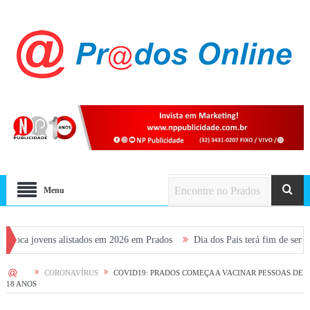
Menu
ens alistados em 2026 em Prados
Dia dos Pais terá fim de semana movimen
HOME
CORONAVÍRUS
COVID19: PRADOS COMEÇA A VACINAR PESSOAS DE
18 ANOS