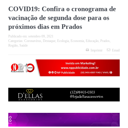
COVID19: Confira o cronograma de
vacinação de segunda dose para os
próximos dias em Prados
Publicado em:
setembro 09, 2021
Categorias:
Coronavírus
,
Destaque
,
Ecologia
,
Economia
,
Educação
,
Prados
,
Região
,
Saúde
Imprimir
Email