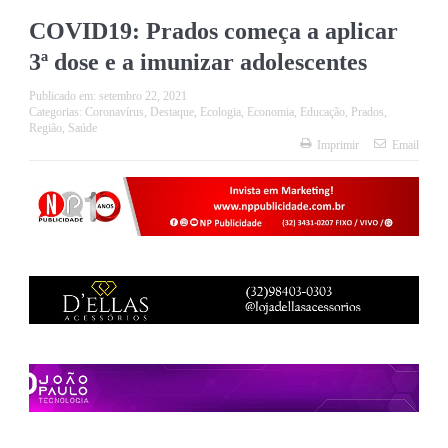
COVID19: Prados começa a aplicar
3ª dose e a imunizar adolescentes
Publicado em:
setembro 22, 2021
Categorias:
Coronavírus
,
Destaque
,
Ecologia
,
Economia
,
Educação
,
Prados
,
Região
,
Saúde
Imprimir
Email