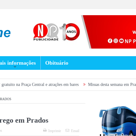
is informações
Obituário
ntral e atrações em bares
Missas desta semana em Prados: confira a progr
PRADOS
ego em Prados
os
Imprimir
Email