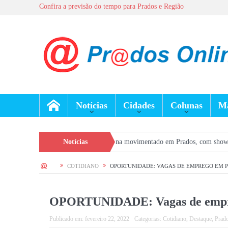
Confira a previsão do tempo para Prados e Região
Notícias
Cidades
Colunas
Ma
ais terá fim de semana movimentado em Prados, com show gratuito na Praça Ce
Notícias
HOME
COTIDIANO
OPORTUNIDADE: VAGAS DE EMPREGO EM 
OPORTUNIDADE: Vagas de empr
Publicado em:
fevereiro 22, 2022
Categorias:
Cotidiano
,
Destaque
,
Prad