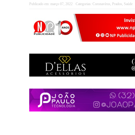
Publicado em:
março 07, 2022
Categorias:
Coronavírus
,
Prados
,
Saúde