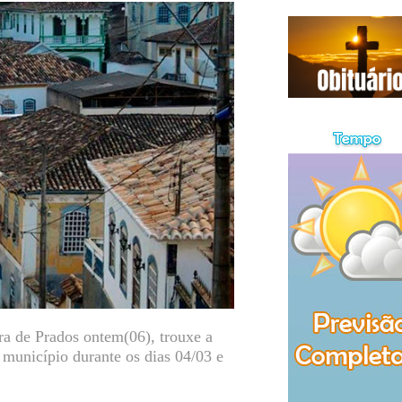
a de Prados ontem(06), trouxe a
 município durante os dias 04/03 e