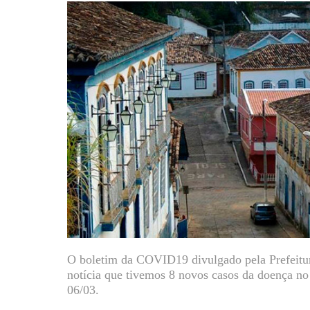
O boletim da COVID19 divulgado pela Prefeitur
notícia que tivemos 8 novos casos da doença no
06/03.