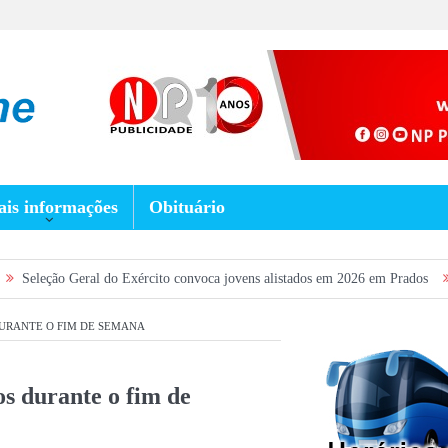
is informações
Obituário
al do Exército convoca jovens alistados em 2026 em Prados
Dia dos Pais 
DURANTE O FIM DE SEMANA
s durante o fim de