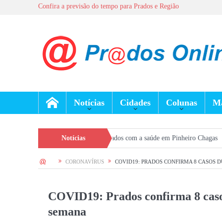
Confira a previsão do tempo para Prados e Região
Notícias
Cidades
Colunas
Ma
eforça prevenção e cuidados com a saúde em Pinheiro Chagas
Notícias
Seleção Ger
HOME
CORONAVÍRUS
COVID19: PRADOS CONFIRMA 8 CASOS 
COVID19: Prados confirma 8 caso
semana