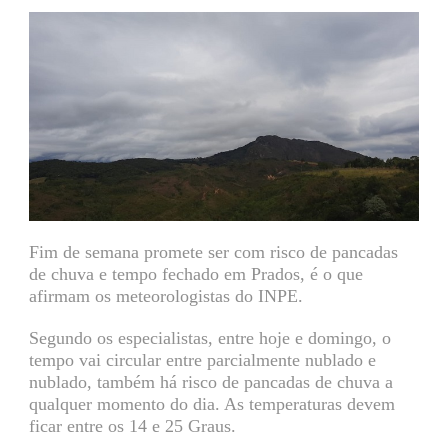
Fim de semana promete ser com risco de pancadas
de chuva e tempo fechado em Prados, é o que
afirmam os meteorologistas do INPE.
Segundo os especialistas, entre hoje e domingo, o
tempo vai circular entre parcialmente nublado e
nublado, também há risco de pancadas de chuva a
qualquer momento do dia. As temperaturas devem
ficar entre os 14 e 25 Graus.