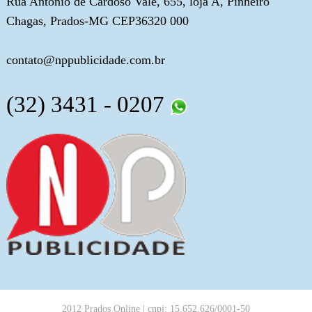
Rua Antônio de Cardoso Vale, 655, loja A, Pinheiro
Chagas, Prados-MG CEP36320 000
contato@nppublicidade.com.br
(32) 3431 - 0207
2012 Prados Online | cnpj: 15.652.626/0001-50