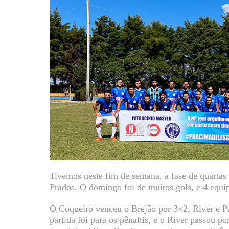
Tivemos neste fim de semana, a fase de quartas 
Prados. O domingo foi de muitos gols, e 4 equip
O Coqueiro venceu o Brejão por 3×2, River e Pa
partida foi para os pênaltis, e o River passou 