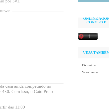
mio por 3×1.
LICIDADE
ONLINE AGO
CONOSCO!
VEJA TAMBÉ
Dicionário
Velocímetro
e da casa ainda competindo no
or 4×0. Com isso, o Gato Preto
rtir das 11:00