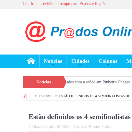
Confira a previsão do tempo para Prados e Região
Notícias
Cidades
Colunas
Ma
 reforça prevenção e cuidados com a saúde em Pinheiro Chagas
Notícias
Seleção Ge
HOME
ESPORTE
ESTÃO DEFINIDOS OS 4 SEMIFINALISTAS DO
Estão definidos os 4 semifinalista
Publicado em:
julho 03, 2023
Categorias:
Esporte
,
Prados