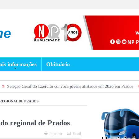
is informações
Obituário
ral do Exército convoca jovens alistados em 2026 em Prados
Dia dos Pais
 REGIONAL DE PRADOS
s do regional de Prados
Imprimir
Email