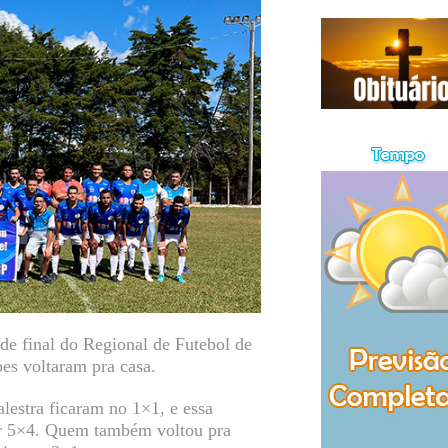
de final do Regional de Futebol de
es voltaram pra casa.
lestra ficaram no 1×1, e essa
por 5×4. Quem também voltou pra