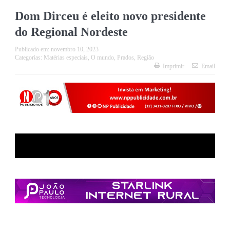
Dom Dirceu é eleito novo presidente
do Regional Nordeste
Publicado em:
novembro 10, 2023
Categorias:
Matérias especiais
,
O mundo
,
Prados
,
Região
Imprimir
Email