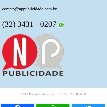
contato@nppublicidade.com.br
(32) 3431 - 0207
2012 Prados Online | cnpj: 15.652.626/0001-50
Facebook
WhatsApp
T