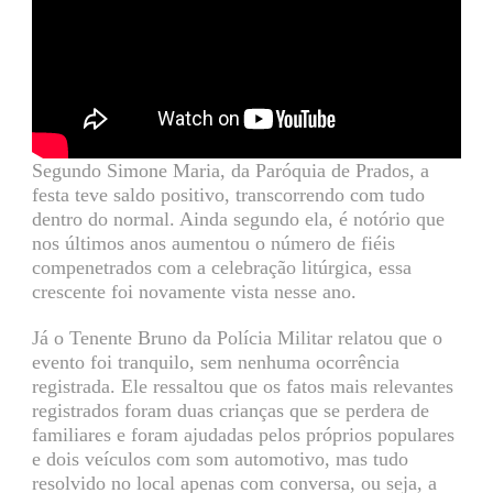
Segundo Simone Maria, da Paróquia de Prados, a
festa teve saldo positivo, transcorrendo com tudo
dentro do normal. Ainda segundo ela, é notório que
nos últimos anos aumentou o número de fiéis
compenetrados com a celebração litúrgica, essa
crescente foi novamente vista nesse ano.
Já o Tenente Bruno da Polícia Militar relatou que o
evento foi tranquilo, sem nenhuma ocorrência
registrada. Ele ressaltou que os fatos mais relevantes
registrados foram duas crianças que se perdera de
familiares e foram ajudadas pelos próprios populares
e dois veículos com som automotivo, mas tudo
resolvido no local apenas com conversa, ou seja, a