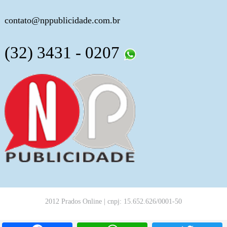
contato@nppublicidade.com.br
(32) 3431 - 0207
2012 Prados Online | cnpj: 15.652.626/0001-50
Facebook
WhatsApp
T