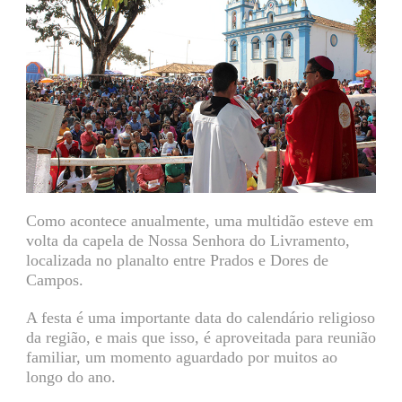
Como acontece anualmente, uma multidão esteve em
volta da capela de Nossa Senhora do Livramento,
localizada no planalto entre Prados e Dores de
Campos.
A festa é uma importante data do calendário religioso
da região, e mais que isso, é aproveitada para reunião
familiar, um momento aguardado por muitos ao
longo do ano.