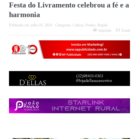
Festa do Livramento celebrou a fé e a
harmonia
Publicado em:
julho 01, 2024
Categorias:
Cultura
,
Prados
,
Região
Imprimir
Email