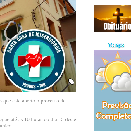
 que está aberto o processo de
egue até as 10 horas do dia 15 deste
único.