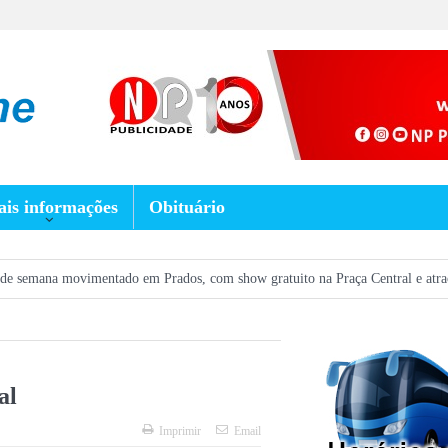
is informações
Obituário
imentado em Prados, com show gratuito na Praça Central e atrações em bares
al
Imprimir
Email