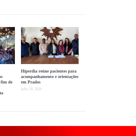
Hiperdia reúne pacientes para
os
acompanhamento e orientações
 fim de
em Prados
julho 20, 2026
to