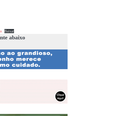
s
Baixar
nte abaixo