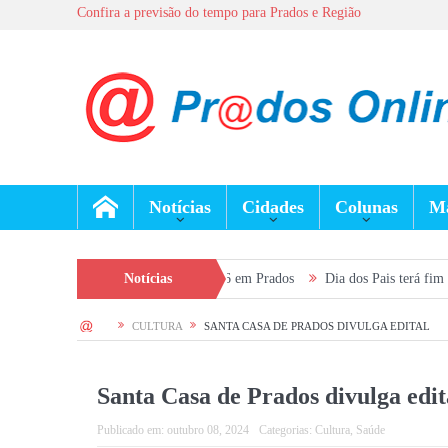
Confira a previsão do tempo para Prados e Região
Notícias
Cidades
Colunas
Ma
 jovens alistados em 2026 em Prados
Notícias
Dia dos Pais terá fim de semana mov
HOME
CULTURA
SANTA CASA DE PRADOS DIVULGA EDITAL
Santa Casa de Prados divulga edit
Publicado em:
outubro 08, 2024
Categorias:
Cultura
,
Saúde