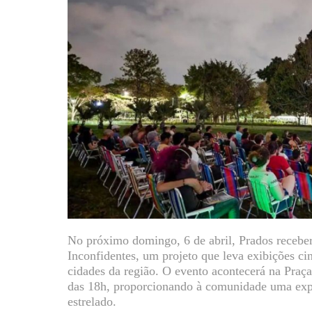
No próximo domingo, 6 de abril, Prados recebe
Inconfidentes, um projeto que leva exibições cin
cidades da região. O evento acontecerá na Praça
das 18h, proporcionando à comunidade uma exper
estrelado.