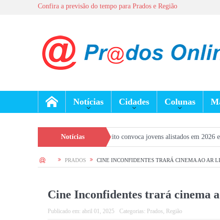
Confira a previsão do tempo para Prados e Região
Notícias
Cidades
Colunas
Ma
eção Geral do Exército convoca jovens alistados em 2026 em Prados
Notícias
Dia d
HOME
PRADOS
CINE INCONFIDENTES TRARÁ CINEMA AO AR L
Cine Inconfidentes trará cinema a
Publicado em:
abril 01, 2025
Categorias:
Prados
,
Região