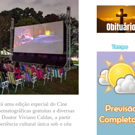
rá uma edição especial do Cine
ematográficas gratuitas a diversas
 Doutor Viviano Caldas, a partir
iência cultural única sob o céu