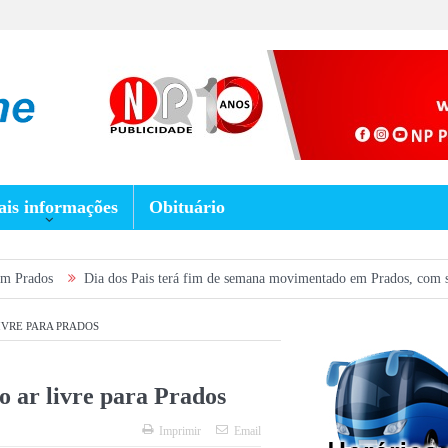
is informações
Obituário
os Pais terá fim de semana movimentado em Prados, com show gratuito na Praça
IVRE PARA PRADOS
o ar livre para Prados
Imprimir
Email