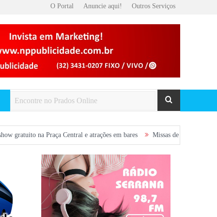
O Portal
Anuncie aqui!
Outros Serviços
 Central e atrações em bares
Missas desta semana em Prados: confira a p