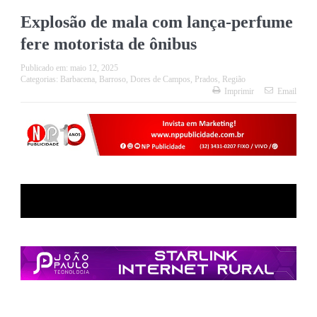
Explosão de mala com lança-perfume
fere motorista de ônibus
Publicado em:
maio 12, 2025
Categorias:
Barbacena
,
Barroso
,
Dores de Campos
,
Prados
,
Região
Imprimir
Email