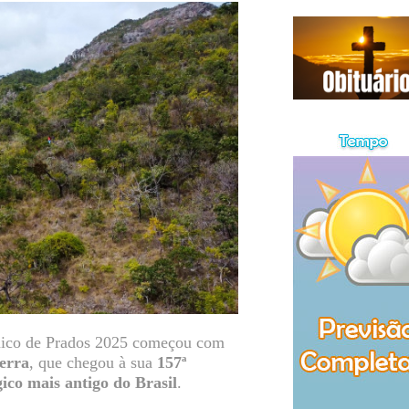
ômico de Prados 2025 começou com
Serra
, que chegou à sua
157ª
gico mais antigo do Brasil
.