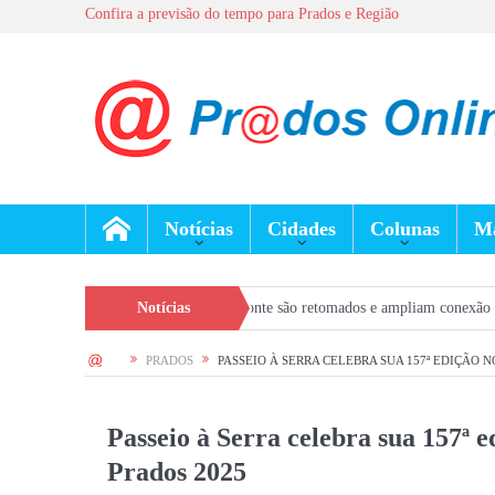
Confira a previsão do tempo para Prados e Região
Notícias
Cidades
Colunas
Ma
del-Rei e Belo Horizonte são retomados e ampliam conexão da região com a ca
Notícias
HOME
PRADOS
PASSEIO À SERRA CELEBRA SUA 157ª EDIÇÃO N
Passeio à Serra celebra sua 157ª e
Prados 2025