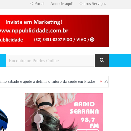
O Portal
Anuncie aqui!
Outros Serviços
a definir o futuro da saúde em Prados
Prados será palco do 9º Open Figh