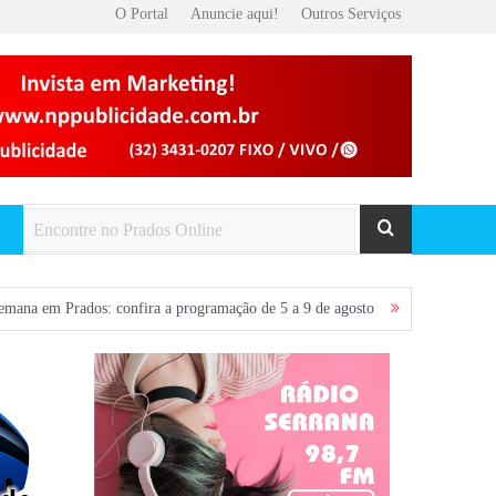
O Portal
Anuncie aqui!
Outros Serviços
nfira a programação de 5 a 9 de agosto
Voos entre São João del-Rei e Bel