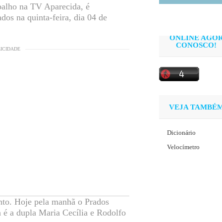
balho na TV Aparecida, é
ados na quinta-feira, dia 04 de
ONLINE AGO
CONOSCO!
LICIDADE
VEJA TAMBÉ
Dicionário
Velocímetro
nto. Hoje pela manhã o Prados
a é a dupla Maria Cecília e Rodolfo