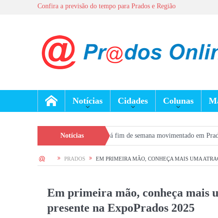
Confira a previsão do tempo para Prados e Região
Notícias
Cidades
Colunas
Ma
Dia dos Pais terá fim de semana movimentado em Prados, com show gratuito
Notícias
HOME
PRADOS
EM PRIMEIRA MÃO, CONHEÇA MAIS UMA ATRA
Em primeira mão, conheça mais u
presente na ExpoPrados 2025