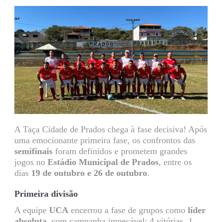
A Taça Cidade de Prados chega à fase decisiva! Após
uma emocionante primeira fase, os confrontos das
semifinais
foram definidos e prometem grandes
jogos no
Estádio Municipal de Prados
, entre os
dias
19 de outubro e 26 de outubro
.
Primeira divisão
A equipe
UCA
encerrou a fase de grupos como
líder
absoluta
, com campanha impecável: 4 vitórias, 1