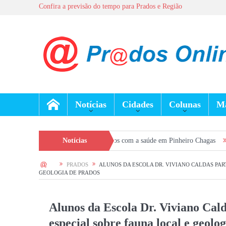
Confira a previsão do tempo para Prados e Região
Notícias
Cidades
Colunas
Ma
ça prevenção e cuidados com a saúde em Pinheiro Chagas
Notícias
Seleção Geral d
HOME
PRADOS
ALUNOS DA ESCOLA DR. VIVIANO CALDAS PAR
GEOLOGIA DE PRADOS
Alunos da Escola Dr. Viviano Cald
especial sobre fauna local e geolo