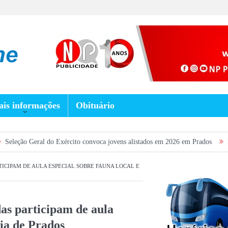
is informações
Obituário
o Exército convoca jovens alistados em 2026 em Prados
Dia dos Pais terá
TICIPAM DE AULA ESPECIAL SOBRE FAUNA LOCAL E
as participam de aula
gia de Prados