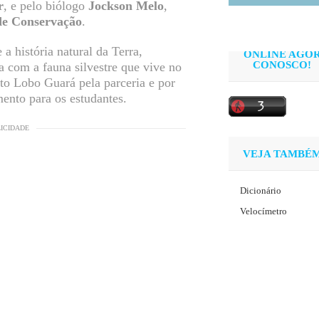
r
, e pelo biólogo
Jockson Melo
,
de Conservação
.
a história natural da Terra,
ONLINE AGO
CONOSCO!
a com a fauna silvestre que vive no
uto Lobo Guará pela parceria e por
nto para os estudantes.
LICIDADE
VEJA TAMBÉ
Dicionário
Velocímetro