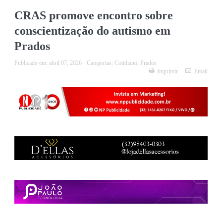
CRAS promove encontro sobre
conscientização do autismo em
Prados
Publicado em:
abril 07, 2026
Categorias:
Cotidiano
,
Prados
Imprimir
Email