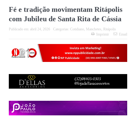
Fé e tradição movimentam Ritápolis
com Jubileu de Santa Rita de Cássia
Publicado em:
abril 24, 2026
Categorias:
Cotidiano
,
Manchetes
,
Ritápolis
Imprimir
Email