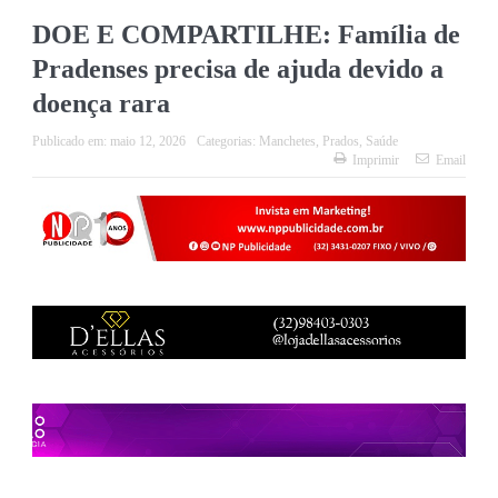
DOE E COMPARTILHE: Família de
Pradenses precisa de ajuda devido a
doença rara
Publicado em:
maio 12, 2026
Categorias:
Manchetes
,
Prados
,
Saúde
Imprimir
Email