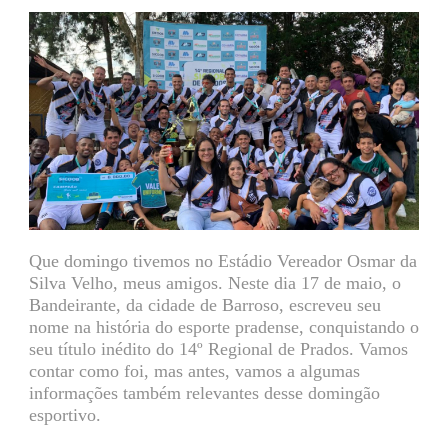
Que domingo tivemos no Estádio Vereador Osmar da
Silva Velho, meus amigos. Neste dia 17 de maio, o
Bandeirante, da cidade de Barroso, escreveu seu
nome na história do esporte pradense, conquistando o
seu título inédito do 14º Regional de Prados. Vamos
contar como foi, mas antes, vamos a algumas
informações também relevantes desse domingão
esportivo.