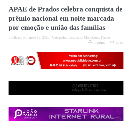
APAE de Prados celebra conquista de
prêmio nacional em noite marcada
por emoção e união das famílias
Publicado em:
maio 19, 2026
Categorias:
Cotidiano
,
Manchetes
,
Prados
Imprimir
Email