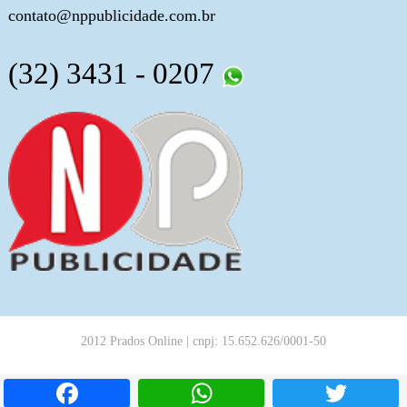
contato@nppublicidade.com.br
(32) 3431 - 0207
2012 Prados Online | cnpj: 15.652.626/0001-50
Facebook
WhatsApp
T