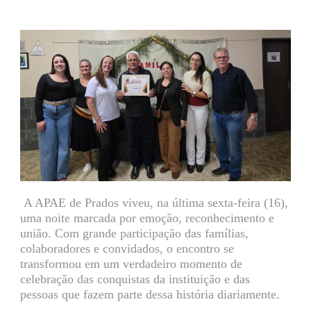
A APAE de Prados viveu, na última sexta-feira (16),
uma noite marcada por emoção, reconhecimento e
união. Com grande participação das famílias,
colaboradores e convidados, o encontro se
transformou em um verdadeiro momento de
celebração das conquistas da instituição e das
pessoas que fazem parte dessa história diariamente.